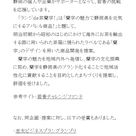
静岡の個人や企業がサポーターとなって、若者の挑戦
を応援しています。
「ランジde茶蘭字！」は「蘭字の魅力で静岡県を元気
にするアパレル商品！」と題して、
明治初期から昭和のはじめにかけて海外にお茶を輸出
する際に用いられた茶箱に張られたラベルである「蘭
字」のデザインを用いた商品開発を提案。
蘭字の魅力を地域内外へ発信し、蘭字の文化振興
に努め、蘭字を静岡県のブランド化することで地域活
性化に貢献することを目的としたまちづくりを提案し、
評価を受けました。
参考サイト：
若者チャレンジファンド
なお、同企画・提案に対し、以下の受賞もありました。
・
志太ビジネスプラングランプリ