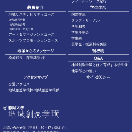
フィールドワーク紀行
教員紹介
学生生活
地域サステナビリティコース
国際交流
地域経営分野
クラブ・サークル
地域共生分野
学生相談
地域環境・防災分野
学生厚生会
アート＆マネジメントコース
学生寮
スポーツプロモーションコース
奨学金・授業料等免除
地域からのメッセージ
刊行物
松崎町長 深澤準弥 様
Q&A
地域創造学環とは／育成する学生像
他学部との違い
アクセスマップ
サイトポリシー
交通アクセス
地域創造学環棟/地域創造学環係
お問い合わせ先（平日8：30～17：00まで）