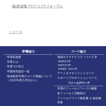
・
経済活性プロジェクトフォーラム
ニュース
学環紹介
コース紹介
学環長挨拶
地域サステナビリティコース
地域経営分野
学環とは
地域共生分野
学環での学び
地域環境・防災分野
卒業研究題目一覧
アート＆マネジメントコース
地域創造学環のコース再編について
スポーツプロモーションコース
（2020年度入学生から）
フィールドワーク
学環のフィールドワークの概要
各フィールド活動紹介
フィールドワーク報告書 ＆ 総括報
告集