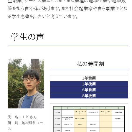
金融業、サービス業などさまざまな業種の地域企業や地域政
策を担う自治体があります。また社会起業家や自ら事業主とな
る学生も輩出したいと考えています。
学生の声
私の時間割
1年前期
1年後期
2年前期
2年後期
氏 名：Ｉ.K.さん
所 属：地域経営コー
ス