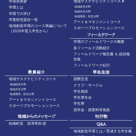
学環長挨拶
地域サステナビリティコース
地域経営分野
学環とは
地域共生分野
学環での学び
地域環境・防災分野
卒業研究題目一覧
アート＆マネジメントコース
地域創造学環のコース再編について
スポーツプロモーションコース
（2020年度入学生から）
フィールドワーク
学環のフィールドワークの概要
各フィールド活動紹介
フィールドワーク報告書 ＆ 総括報
告集
フィールドワーク紀行
教員紹介
学生生活
地域サステナビリティコース
国際交流
地域経営分野
クラブ・サークル
地域共生分野
学生相談
地域環境・防災分野
学生厚生会
アート＆マネジメントコース
学生寮
スポーツプロモーションコース
奨学金・授業料等免除
地域からのメッセージ
刊行物
松崎町長 深澤準弥 様
Q&A
地域創造学環とは／育成する学生像