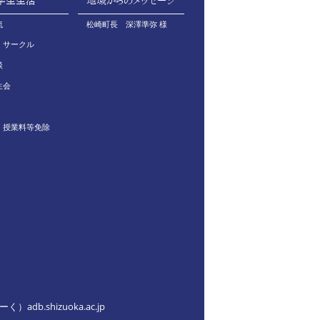
学生生活
地域からのメッセージ
流
松崎町長 深澤準弥 様
・サークル
談
生会
・授業料等免除
adb.shizuoka.ac.jp