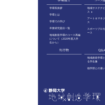
学環紹介
コース
学環長挨拶
地域サステナ
ス
学環とは
アート＆マネ
学環での学び
ス
卒業研究題目一覧
スポーツプロ
ース
地域創造学環のコース再編
について（2020年度入学
生から）
刊行物
Q&
地域創造学環
る学生像
他学部との違