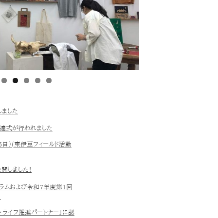
しました
伝達式が行われました
6日）(東伊豆フィールド活動
開しました！
ラムおよび令和7年度第1回
）
・ライフ推進パートナー」に認