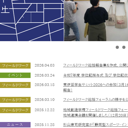
フィールドワーク
2026.04.03
フィールドワーク総括報告集を作成、公開
イベント
2026.03.24
令和７年度 学位記授与式 及び 学位記
フィールドワーク
2026.03.18
東伊豆学生サミット2026への参加（3月1
報告）
フィールドワーク
2026.03.10
フィールドワーク総括フォーラムの様子を公
フィールドワーク
2025.12.22
地域創造学環フィールドワーク総括フォー
地域連携会議を開催しました（12月20日
ニュース
2025.11.28
杉山康司研究室が「静岡型スポーツ・イン