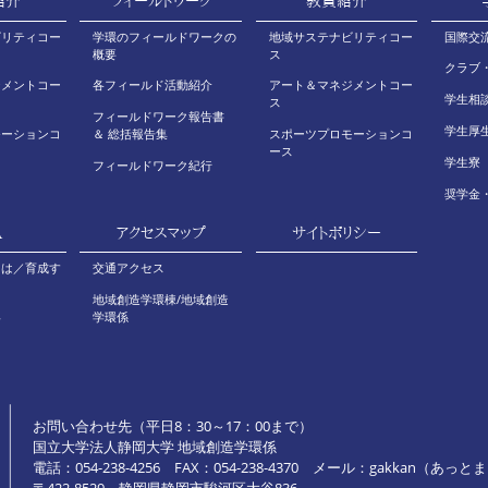
紹介
フィールドワーク
教員紹介
ビリティコー
学環のフィールドワークの
地域サステナビリティコー
国際交
概要
ス
クラブ
ジメントコー
各フィールド活動紹介
アート＆マネジメントコー
学生相
ス
フィールドワーク報告書
学生厚
モーションコ
＆ 総括報告集
スポーツプロモーションコ
ース
学生寮
フィールドワーク紀行
奨学金
A
アクセスマップ
サイトポリシー
とは／育成す
交通アクセス
地域創造学環棟/地域創造
い
学環係
お問い合わせ先（平日8：30～17：00まで）
国立大学法人静岡大学 地域創造学環係
電話：054-238-4256 FAX：054-238-4370 メール：gakkan（あっとまーく）