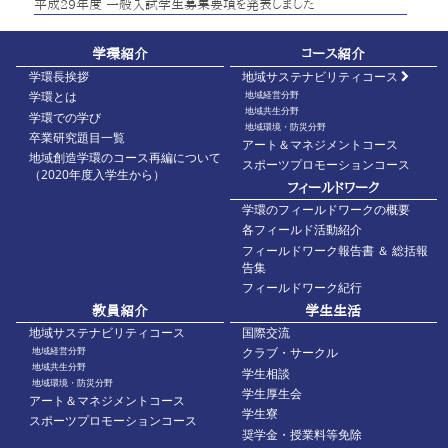
平成29年度 一般入試学生募集要項を発表しました
学環紹介
コース紹介
学環長挨拶
地域サステナビリティコース
地域経営分野
学環とは
地域共生分野
学環での学び
地域環境・防災分野
卒業研究題目一覧
アート＆マネジメントコース
地域創造学環のコース再編について
スポーツプロモーションコース
（2020年度入学生から）
フィールドワーク
学環のフィールドワークの概要
各フィールド活動紹介
フィールドワーク報告書 ＆ 総括報
告集
フィールドワーク紀行
教員紹介
学生生活
地域サステナビリティコース
国際交流
地域経営分野
クラブ・サークル
地域共生分野
学生相談
地域環境・防災分野
学生厚生会
アート＆マネジメントコース
学生寮
スポーツプロモーションコース
奨学金・授業料等免除