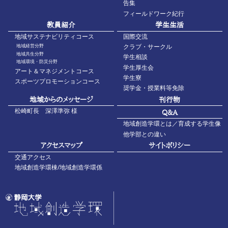
告集
フィールドワーク紀行
教員紹介
学生生活
地域サステナビリティコース
国際交流
地域経営分野
クラブ・サークル
地域共生分野
学生相談
地域環境・防災分野
学生厚生会
アート＆マネジメントコース
学生寮
スポーツプロモーションコース
奨学金・授業料等免除
地域からのメッセージ
刊行物
松崎町長 深澤準弥 様
Q&A
地域創造学環とは／育成する学生像
他学部との違い
アクセスマップ
サイトポリシー
交通アクセス
地域創造学環棟/地域創造学環係