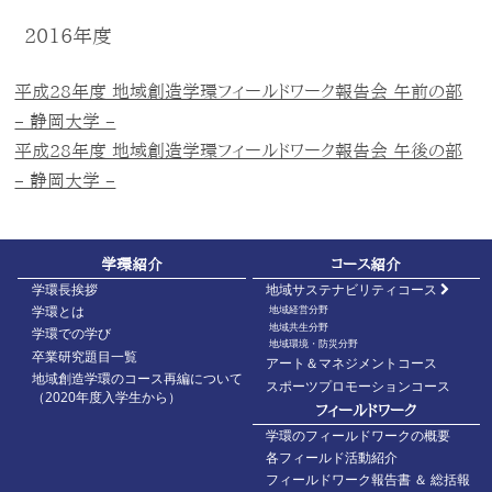
2016年度
平成28年度 地域創造学環フィールドワーク報告会 午前の部
– 静岡大学 –
平成28年度 地域創造学環フィールドワーク報告会 午後の部
– 静岡大学 –
学環紹介
コース紹介
学環長挨拶
地域サステナビリティコース
地域経営分野
学環とは
地域共生分野
学環での学び
地域環境・防災分野
卒業研究題目一覧
アート＆マネジメントコース
地域創造学環のコース再編について
スポーツプロモーションコース
（2020年度入学生から）
フィールドワーク
学環のフィールドワークの概要
各フィールド活動紹介
フィールドワーク報告書 ＆ 総括報